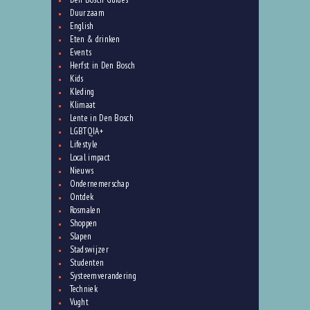
Duurzaam
English
Eten & drinken
Events
Herfst in Den Bosch
Kids
Kleding
Klimaat
Lente in Den Bosch
LGBTQIA+
Lifestyle
Local impact
Nieuws
Ondernemerschap
Ontdek
Rosmalen
Shoppen
Slapen
Stadswijzer
Studenten
Systeemverandering
Techniek
Vught