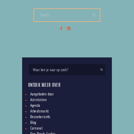
DE LEUKSTE ACTIVITEITEN IN DEN BOSCH – JUNI
Activiteiten
,
Blog
,
Den Bosch Guides
,
Events
,
Lente
in Den Bosch
,
Rosmalen
,
Vught
30 mei 2026
0
Comments
ONTDEK MEER OVER
Aangeboden door
Activiteiten
Agenda
Arbeidsmarkt
Bezoekersinfo
Blog
Carnaval
Den Bosch Guides