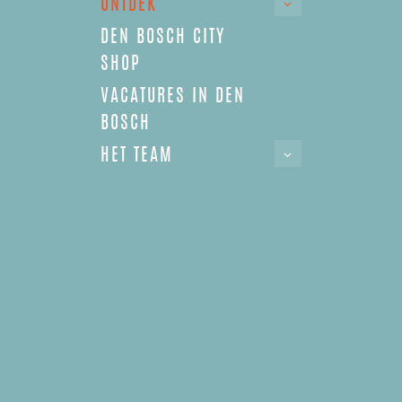
ONTDEK
DEN BOSCH CITY
SHOP
VACATURES IN DEN
BOSCH
HET TEAM
INSPIREREND VERGADEREN IN DEN BOSCH DOE JE
HIER
Blog
,
Lifestyle
,
Ondernemerschap
,
Ontdek
,
Rosmalen
,
Stadswijzer
16 januari 2024
0
Comments