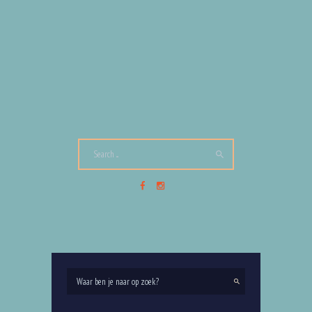
BUTTERFLY EFFECT: OPLOSSING VOOR
WONINGNOOD ÉN PERSONEELSTEKORT.
Arbeidsmarkt
,
Duurzaam
,
Ondernemerschap
,
Ontdek
,
Systeemverandering
,
Wonen
,
Zorg
4
januari 2022
0
Comments