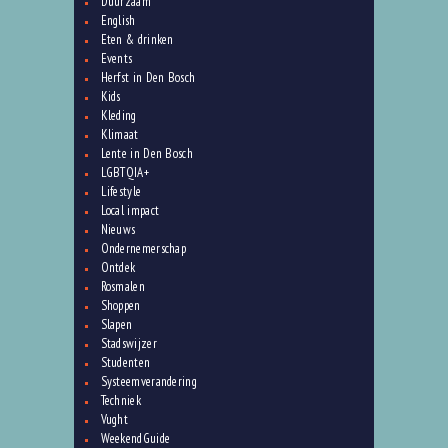
Duurzaam
English
Eten & drinken
Events
Herfst in Den Bosch
Kids
Kleding
Klimaat
Lente in Den Bosch
LGBTQIA+
Lifestyle
Local impact
Nieuws
Ondernemerschap
Ontdek
Rosmalen
Shoppen
Slapen
Stadswijzer
Studenten
Systeemverandering
Techniek
Vught
WeekendGuide