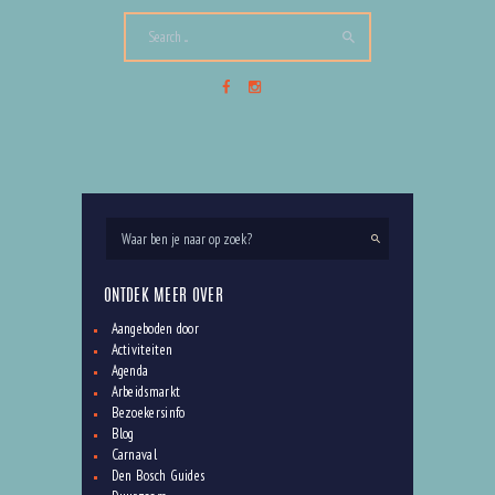
PETOZZI: VROLIJKE BABY & KIDS MODE!
Blog
,
Kids
,
Shoppen
19 februari 2017
0
Comments
ONTDEK MEER OVER
Aangeboden door
Activiteiten
Agenda
Arbeidsmarkt
Bezoekersinfo
Blog
Carnaval
Den Bosch Guides