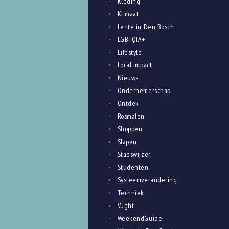
Kleding
Klimaat
Lente in Den Bosch
LGBTQIA+
Lifestyle
Local impact
Nieuws
Ondernemerschap
Ontdek
Rosmalen
Shoppen
Slapen
Stadswijzer
Studenten
Systeemverandering
Techniek
Vught
WeekendGuide