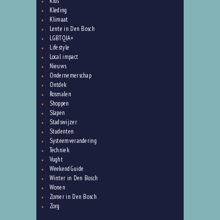
Kids
Kleding
Klimaat
Lente in Den Bosch
LGBTQIA+
Lifestyle
Local impact
Nieuws
Ondernemerschap
Ontdek
Rosmalen
Shoppen
Slapen
Stadswijzer
Studenten
Systeemverandering
Techniek
Vught
WeekendGuide
Winter in Den Bosch
Wonen
Zomer in Den Bosch
Zorg