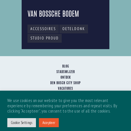
VAN BOSSCHE BODEM
ACCESSOIRES
OETELDONK
STUDIO PROUD
BLOG
STADSWIJZER
ONTDEK
DEN BOSCH CITY SHOP
VACATURES
HET TEAM
We use cookies on our website to give you the most relevant
SAMENWERKEN
experience by remembering your preferences and repeat visits. By
JOIN OUR TEAM
clicking “Accepteer”, you consent to the use of all the cookies.
Cookie Settings
Accepteer
Den Bosch City, copyright 2022