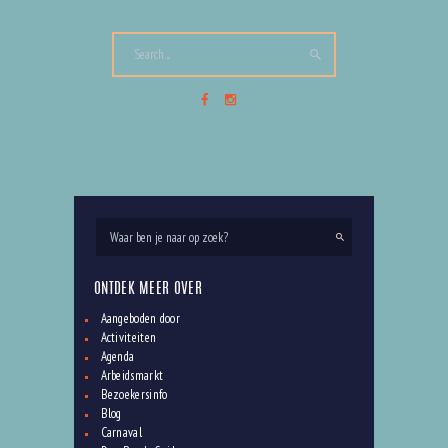
VÓÓR 10 UUR OPEN VOOR KOFFIE OF ONTBIJT IN
DEN BOSCH
Blog
,
Eten & drinken
,
Stadswijzer
20 augustus
2023
0
Comments
ONTDEK MEER OVER
Aangeboden door
Activiteiten
Agenda
Arbeidsmarkt
Bezoekersinfo
Blog
Carnaval