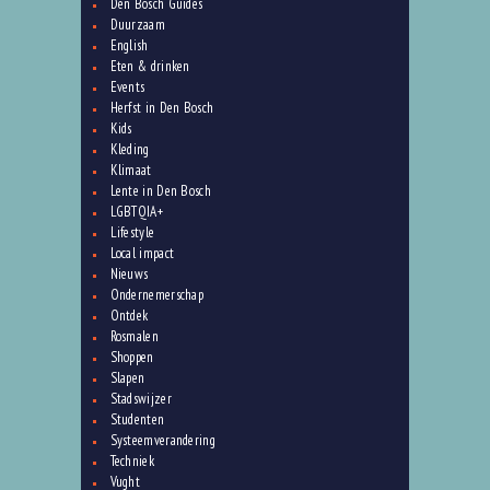
Den Bosch Guides
Duurzaam
English
Eten & drinken
Events
Herfst in Den Bosch
Kids
Kleding
Klimaat
Lente in Den Bosch
LGBTQIA+
Lifestyle
Local impact
Nieuws
Ondernemerschap
Ontdek
Rosmalen
Shoppen
Slapen
Stadswijzer
Studenten
Systeemverandering
Techniek
Vught