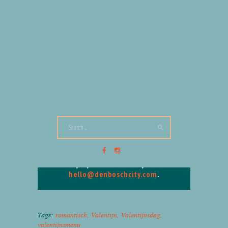
HOUD ME OP DE HOOGTE
Lees meer blogs over leuke hotspots
via
Beleef Den Bosch
Volg Den Bosch City via social media
en blijf op de hoogte van al het
moois uit de stad en haar inwoners!
Instagram
|
Pinterest
|
LinkedIn
|
Facebook
|
TikTok
Promoten via Den Bosch City? Bekijk
snel
de mogelijkheden
of stuur ons
vrijblijvend een mailtje via
hello@denboschcity.com
.
Tags:
romantisch
,
Valentijn
,
Valentijnsdag
,
valentijnsmenu