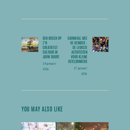
BERICHT
NAVIGATIE
DEN BOSCH OP
CARNAVAL MEE
Previous
Next
Z’N
OE KEINDER –
post:
post:
CREATIEFST:
DE LEUKSTE
CULTUUR IN
ACTIVITEITEN
JOUW BUURT
VOOR KLEINE
OETELDONKERS
24 januari
27 januari
2026
2026
YOU MAY ALSO LIKE