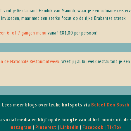
ht vind je Restaurant Hendrik van Maurick, waar je een culinaire reis
 invloeden, maar met een sterke focus op de rijke Brabantse streek.
een 6- of 7-gangen menu
vanaf €81,00 per persoon!
an de Nationale Restaurantweek.
Weet jij al bij welk restaurant je ee
Lees meer blogs over leuke hotspots via
Beleef Den Bosch
a social media en blijf op de hoogte van al het moois uit de
Instagram
|
Pinterest
|
LinkedIn
|
Facebook
|
TikTok