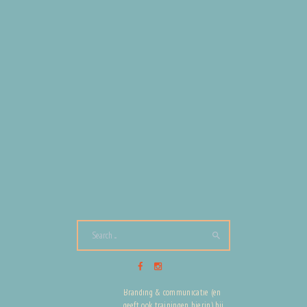
Lees meer blogs over leuke hotspots
via
Beleef Den Bosch
Volg Den Bosch City via social media
en blijf op de hoogte van al het
moois uit de stad en haar inwoners!
Instagram
|
Pinterest
|
LinkedIn
|
Facebook
|
TikTok
Tags:
gezondheid
,
sport
,
sportschool
ABOUT DANIELLE VAN DEN
BERG
Strateeg bij Den Bosch City |
Branding & communicatie (en
geeft ook trainingen hierin) bij