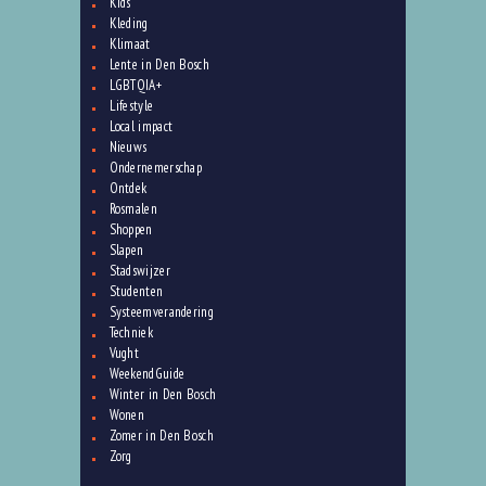
Kids
Kleding
Klimaat
Lente in Den Bosch
LGBTQIA+
Lifestyle
Local impact
Nieuws
Ondernemerschap
Ontdek
Rosmalen
Shoppen
Slapen
Stadswijzer
Studenten
Systeemverandering
Techniek
Vught
WeekendGuide
Winter in Den Bosch
Wonen
Zomer in Den Bosch
Zorg