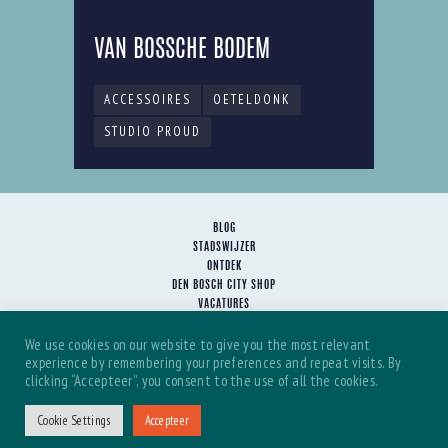
VAN BOSSCHE BODEM
ACCESSOIRES
OETELDONK
STUDIO PROUD
BLOG
STADSWIJZER
ONTDEK
DEN BOSCH CITY SHOP
VACATURES
HET TEAM
We use cookies on our website to give you the most relevant
SAMENWERKEN
experience by remembering your preferences and repeat visits. By
JOIN OUR TEAM
clicking “Accepteer”, you consent to the use of all the cookies.
Cookie Settings
Accepteer
Den Bosch City, copyright 2022